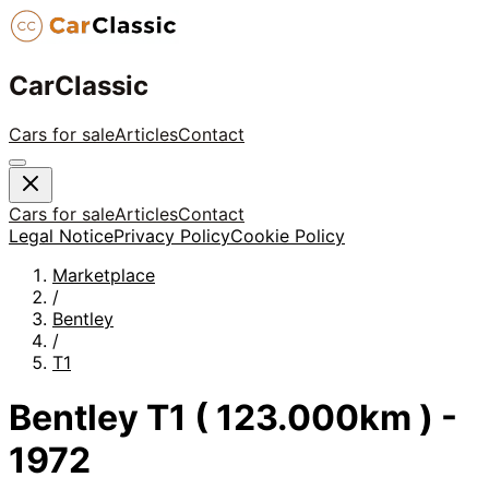
CarClassic
Cars for sale
Articles
Contact
Cars for sale
Articles
Contact
Legal Notice
Privacy Policy
Cookie Policy
Marketplace
/
Bentley
/
T1
Bentley T1 ( 123.000km ) -
1972